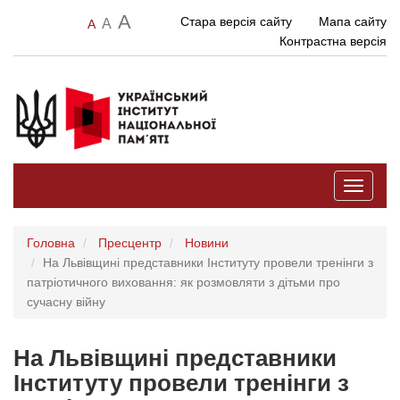
A
Стара версія сайту
Мапа сайту
A
A
Контрастна версія
Toggle
navigati
Головна
Пресцентр
Новини
На Львівщині представники Інституту провели тренінги з
патріотичного виховання: як розмовляти з дітьми про
сучасну війну
На Львівщині представники
Інституту провели тренінги з