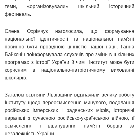
теми, «організовували» шкільний історичний
фестиваль.
Олена Охрімчук наголосила, що формування
національної ідентичності та національної пам’яті
повинно бути провідною цінністю нашої нації. Ганна
Байкєніч поінформувала слухачів про зміни в шкільних
програмах з історії України й чим Інститут може бути
корисним в національно-патріотичному вихованні
школярів.
Загалом освітяни Львівщини відзначили велику роботу
Інституту щодо переосмислення минулого, подолання
російських імперських і радянських міфів, історичні
паралелі з сучасною російсько-українською війною, її
осмислення і вшанування пам’яті борців за
незалежність України.