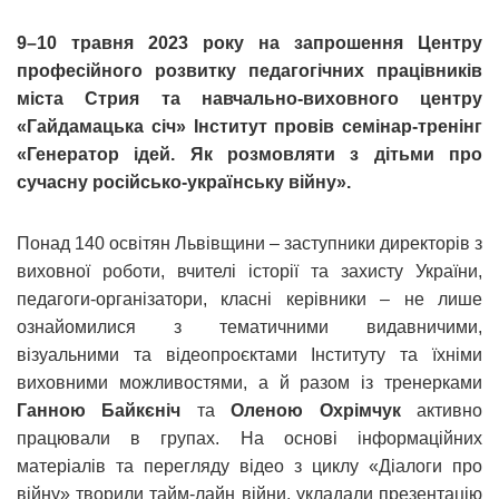
9–10 травня 2023 року на запрошення Центру
професійного розвитку педагогічних працівників
міста Стрия та навчально-виховного центру
«Гайдамацька січ» Інститут провів семінар-тренінг
«Генератор ідей. Як розмовляти з дітьми про
сучасну російсько-українську війну».
Понад 140 освітян Львівщини – заступники директорів з
виховної роботи, вчителі історії та захисту України,
педагоги-організатори, класні керівники – не лише
ознайомилися з тематичними видавничими,
візуальними та відеопроєктами Інституту та їхніми
виховними можливостями, а й разом із тренерками
Ганною Байкєніч
та
Оленою Охрімчук
активно
працювали в групах. На основі інформаційних
матеріалів та перегляду відео з циклу «Діалоги про
війну» творили тайм-лайн війни, укладали презентацію