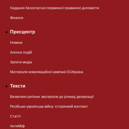
Надання безоплатної первинної правничої допомогти
Фінанси
Пресцентр
Новини
Анонси подій
Запити медіа
Матеріали комунікаційної кампанії EUКраїна
Тексти
Визволені регіони: матеріали до річниці деокупації
Російсько-українська війна: історичний контекст
Статті
АнтиМіф