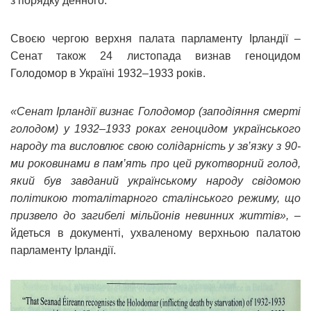
з порядку денного.
Своєю чергою верхня палата парламенту Ірландії –
Сенат також 24 листопада визнав геноцидом
Голодомор в Україні 1932–1933 років.
«Сенат Ірландії визнає Голодомор (заподіяння смерті
голодом) у 1932–1933 роках геноцидом українського
народу та висловлює свою солідарність у зв’язку з 90-
ми роковинами в пам’ять про цей рукотворний голод,
який був завданий українському народу свідомою
політикою тоталітарного сталінського режиму, що
призвело до загибелі мільйонів невинних життів»,
–
йдеться в документі, ухваленому верхньою палатою
парламенту Ірландії.