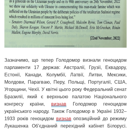
Зазначимо, що тепер Голодомор визнали геноцидом
парламенти 17 держав: Австралії, Грузії, Еквадору,
Естонії, Канади, Колумбії, Латвії, Литви, Мексики,
Молдови, Парагваю, Перу, Польщі, Португалії, США,
Угорщини, Чехії. У квітні цього року Федеральний сенат
Бразилії, який є верхньою палатою Національного
конгресу країни,
визнав
Голодомор геноцидом
українського народу. Також Голодомор в Україні 1932–
1933 років геноцидом
визнав
опозиційний до режиму
Лукашенка Об’єднаний перехідний кабінет Білорусі.