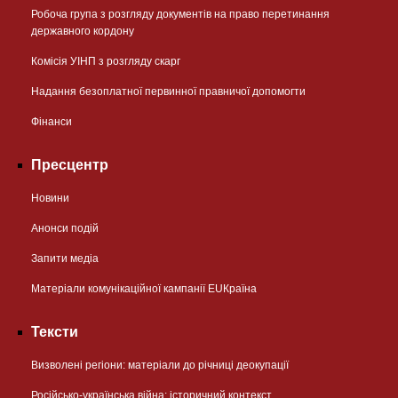
Робоча група з розгляду документів на право перетинання
державного кордону
Комісія УІНП з розгляду скарг
Надання безоплатної первинної правничої допомогти
Фінанси
Пресцентр
Новини
Анонси подій
Запити медіа
Матеріали комунікаційної кампанії EUКраїна
Тексти
Визволені регіони: матеріали до річниці деокупації
Російсько-українська війна: історичний контекст