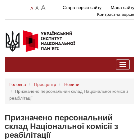
A
Стара версія сайту
Мапа сайту
A
A
Контрастна версія
Toggle
navigati
Головна
Пресцентр
Новини
Призначено персональний склад Національної комісії з
реабілітації
Призначено персональний
склад Національної комісії з
реабілітації