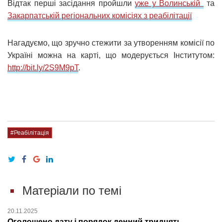
Відтак перші засідання пройшли
уже у Волинській
та
Закарпатській регіональних комісіях з реабілітації
Нагадуємо, що зручно стежити за утворенням комісії по
Україні можна на карті, що модерується Інститутом:
http://bit.ly/2S9M9pT
.
#Реабілітація
Матеріали по темі
20.11.2025
Оголошено дату і порядок денний тридцять