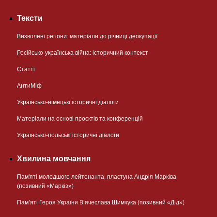
Тексти
Визволені регіони: матеріали до річниці деокупації
Російсько-українська війна: історичний контекст
Статті
АнтиМіф
Українсько-німецькі історичні діалоги
Матеріали на основі проєктів та конференцій
Українсько-польські історичні діалоги
Хвилина мовчання
Пам'яті молодшого лейтенанта, пластуна Андрія Марківа
(позивний «Маркіз»)
Пам’яті Героя України В’ячеслава Шимчука (позивний «Дід»)