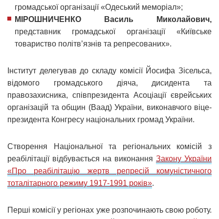
громадської організації «Одеський меморіал»;
МІРОШНИЧЕНКО Василь Миколайович,
представник громадської організації «Київське
товариство політв’язнів та репресованих».
Інститут делегував до складу комісії Йосифа Зісельса,
відомого громадського діяча, дисидента та
правозахисника, співпрезидента Асоціації єврейських
організацій та общин (Ваад) України, виконавчого віце-
президента Конгресу національних громад України.
Створення Національної та регіональних комісій з
реабілітації відбувається на виконання
Закону України
«Про реабілітацію жертв репресій комуністичного
тоталітарного режиму 1917-1991 років»
.
Перші комісії у регіонах уже розпочинають свою роботу.