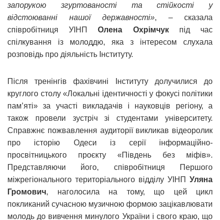
запорукою згуртованості та стійкості у
відстоюванні нашої державності»
, – сказала
співробітниця УІНП
Олена Охрімчук
під час
спілкування із молоддю, яка з інтересом слухала
розповідь про діяльність Інституту.
Після тренінгів фахівчині Інституту долучилися до
круглого столу «Локальні ідентичності у фокусі політики
пам’яті» за участі викладачів і науковців регіону, а
також провели зустріч зі студентами університету.
Справжнє пожвавлення аудиторії викликав відеоролик
про історію Одеси із серії інформаційно-
просвітницького проєкту «Південь без міфів».
Представляючи його, співробітниця Першого
міжрегіонального територіального відділу УІНП
Уляна
Громович
, наголосила на тому, що цей цикл
покликаний сучасною музичною формою зацікавлювати
молодь до вивчення минулого України і свого краю, що