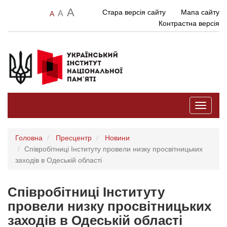
A
Стара версія сайту
Мапа сайту
A
A
Контрастна версія
Toggle
navigati
Головна
Пресцентр
Новини
Співробітниці Інституту провели низку просвітницьких
заходів в Одеській області
Співробітниці Інституту
провели низку просвітницьких
заходів в Одеській області