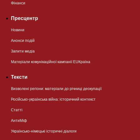
Фінанси
Пресцентр
Новини
Анонси подій
Запити медіа
Матеріали комунікаційної кампанії EUКраїна
Тексти
Визволені регіони: матеріали до річниці деокупації
Російсько-українська війна: історичний контекст
Статті
АнтиМіф
Українсько-німецькі історичні діалоги