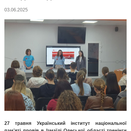
03.06.2025
27 травня Український інститут національної
пам’яті провів в Ізмаїлі Одеської області тренінги