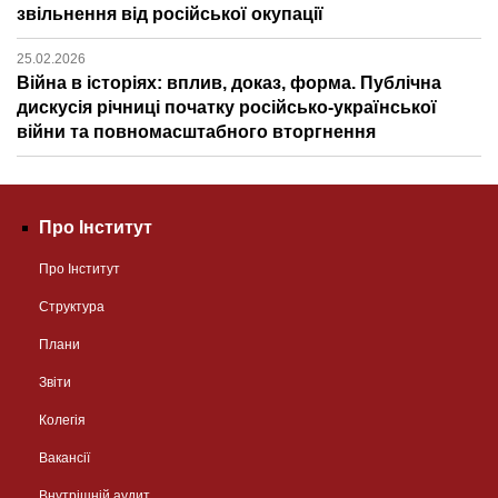
звільнення від російської окупації
25.02.2026
Війна в історіях: вплив, доказ, форма. Публічна
дискусія річниці початку російсько-української
війни та повномасштабного вторгнення
Про Інститут
Про Інститут
Структура
Плани
Звіти
Колегія
Вакансії
Внутрішній аудит