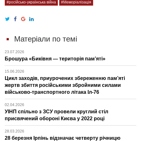
#російсько-українська війна
#Меморіалізація
Матеріали по темі
23.07.2026
Брошура «Биківня — територія пам’яті»
15.06.2026
Цикл заходів, приурочених збереженню пам’яті
жертв збиття російськими збройними силами
військово-транспортного літака Іл-76
02.04.2026
УІНП спільно з ЗСУ провели круглий стіл
присвячений обороні Києва у 2022 році
28.03.2026
28 березня Ірпінь відзначає четверту річницю