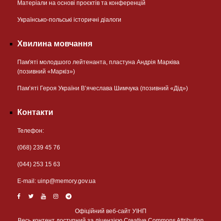
Матеріали на основі проєктів та конференцій
Українсько-польські історичні діалоги
Хвилина мовчання
Пам'яті молодшого лейтенанта, пластуна Андрія Марківа
(позивний «Маркіз»)
Пам’яті Героя України В’ячеслава Шимчука (позивний «Дід»)
Контакти
Телефон:
(068) 239 45 76
(044) 253 15 63
Е-mail:
uinp@memory.gov.ua
Офіційний веб-сайт УІНП
Весь контент доступний за ліцензією Creative Commons Attribution