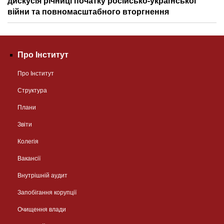
дискусія річниці початку російсько-української
війни та повномасштабного вторгнення
Про Інститут
Про Інститут
Структура
Плани
Звіти
Колегія
Вакансії
Внутрішній аудит
Запобігання корупції
Очищення влади