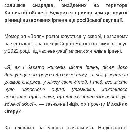
залишків снарядів, знайдених на території
Київської області. Відкриття присвятили до другої
річниці визволення Ірпеня від російської окупації.
Меморіал «Воля» розташовується у сквері, названому
на честь капітана поліції Сергія Близнюка, який загинув
у 2022 році, під час евакуації мирних жителів в Ірпені.
«Я, як і багато жителів міста Ірпінь, після його
деокупації повернувся до свого дому. І в ліжку знайшов
уламок снаряда, у ліжку своїх дітей. І тоді все місто
було наповнене оцими уламками. Захотілося
створити щось таке, що дасть переосмислення цієї
вбивчої зброї»
, — зазначив ініціатор проєкту
Михайло
Огерук.
За словами заступника начальника Національної