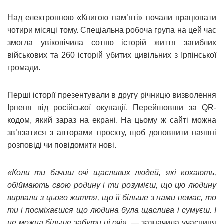
Над електронною «Книгою пам’яті» почали працювати
чотири місяці тому. Спеціальна робоча група на цей час
змогла увіковічила сотню історій життя загиблих
військових та 260 історій убитих цивільних з Ірпінської
громади.
Перші історії презентували в другу річницю визволення
Ірпеня від російської окупації. Перейшовши за QR-
кодом, який зараз на екрані. На цьому ж сайті можна
зв’язатися з авторами проєкту, щоб доповнити наявні
розповіді чи повідомити нові.
«Коли ти бачиш очі щасливих людей, які кохають,
обіймають свою родину і ти розумієш, що цю людину
вирвали з цього життя, що її більше з нами немає, то
ти і посміхаєшся що людина була щаслива і сумуєш. І
не можна більше забути ці очі»
, — зазначила учасниця