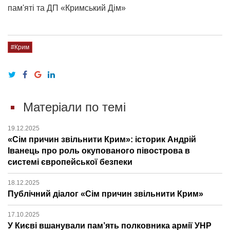
пам'яті та ДП «Кримський Дім»
#Крим
Матеріали по темі
19.12.2025
«Сім причин звільнити Крим»: історик Андрій
Іванець про роль окупованого півострова в
системі європейської безпеки
18.12.2025
Публічний діалог «Сім причин звільнити Крим»
17.10.2025
У Києві вшанували пам’ять полковника армії УНР