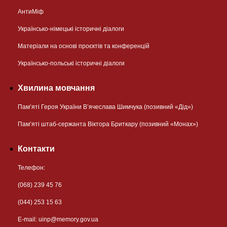
АнтиМіф
Українсько-німецькі історичні діалоги
Матеріали на основі проєктів та конференцій
Українсько-польські історичні діалоги
Хвилина мовчання
Пам’яті Героя України В’ячеслава Шимчука (позивний «Дід»)
Пам’яті штаб-сержанта Віктора Бриткару (позивний «Монах»)
Контакти
Телефон:
(068) 239 45 76
(044) 253 15 63
Е-mail:
uinp@memory.gov.ua