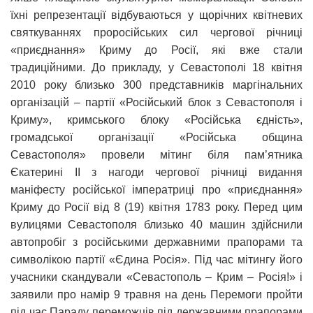
їхні репрезентації відбуваються у щорічних квітневих
святкуваннях проросійських сил чергової річниці
«приєднання» Криму до Росії, які вже стали
традиційними. До прикладу, у Севастополі 18 квітня
2010 року близько 300 представників маргінальних
організацій – партії «Російський блок з Севастополя і
Криму», кримського блоку «Російська єдність»,
громадської організації «Російська община
Севастополя» провели мітинг біля пам’ятника
Єкатерині II з нагоди чергової річниці видання
маніфесту російської імператриці про «приєднання»
Криму до Росії від 8 (19) квітня 1783 року. Перед цим
вулицями Севастополя близько 40 машин здійснили
автопробіг з російськими державними прапорами та
символікою партії «Єдина Росія». Під час мітингу його
учасники скандували «Севастополь – Крим – Росія!» і
заявили про намір 9 травня на день Перемоги пройти
під час Параду переможців під державними прапорами