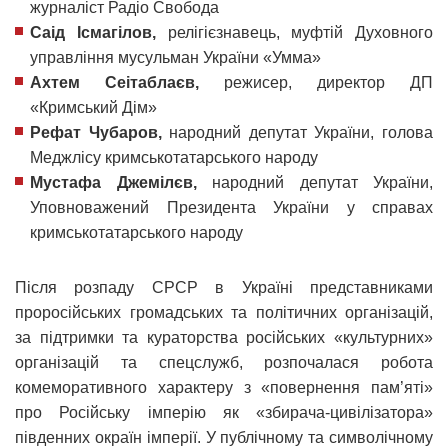
журналіст Радіо Свобода
Саід Ісмагілов,
релігієзнавець, муфтій Духовного
управління мусульман України «Умма»
Ахтем Сеітаблаєв,
режисер, директор ДП
«Кримський Дім»
Рефат Чубаров,
народний депутат України, голова
Меджлісу кримськотатарського народу
Мустафа Джемілєв,
народний депутат України,
Уповноважений Президента України у справах
кримськотатарського народу
Після розпаду СРСР в Україні представниками
проросійських громадських та політичних організацій,
за підтримки та кураторства російських «культурних»
організацій та спецслужб, розпочалася робота
комеморативного характеру з «повернення пам’яті»
про Російську імперію як «збирача-цивілізатора»
південних окраїн імперії. У публічному та символічному