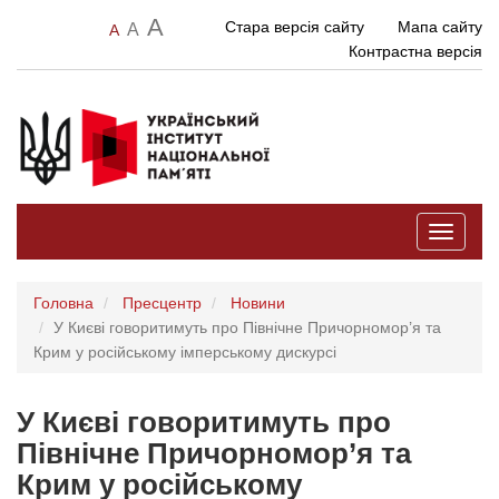
A
Стара версія сайту
Мапа сайту
A
A
Контрастна версія
Toggle
navigati
Головна
Пресцентр
Новини
У Києві говоритимуть про Північне Причорномор’я та
Крим у російському імперському дискурсі
У Києві говоритимуть про
Північне Причорномор’я та
Крим у російському