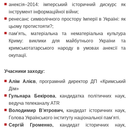
анексія–2014: імперський історичний дискурс як
інструмент інформаційної війни;
ренесанс символічного простору Імперії в Україні: як
цьому протистояти?;
пам’ять, матеріальна та нематеріальна культура
Криму: виклики для майбутнього України та
кримськотатарського народу в умовах анексії та
окупації.
Учасники заходу:
Алім Алієв
, програмний директор ДП «Кримський
Дім»
Гульнара Бекірова
, кандидатка політичних наук,
ведуча телеканалу АТR
Володимир В’ятрович,
кандидат історичних наук,
Голова Українського інституту національної пам’яті.
Сергій Громенко,
кандидат історичних наук,