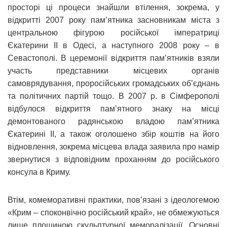
просторі ці процеси знайшли втілення, зокрема, у
відкритті 2007 року пам’ятника засновникам міста з
центральною фігурою російської імператриці
Єкатерини ІІ в Одесі, а наступного 2008 року – в
Севастополі. В церемонії відкриття пам’ятників взяли
участь представники місцевих органів
самоврядування, проросійських громадських об’єднань
та політичних партій тощо. В 2007 р. в Сімферополі
відбулося відкриття пам’ятного знаку на місці
демонтованого радянською владою пам’ятника
Єкатерині ІІ, а також оголошено збір коштів на його
відновлення, зокрема місцева влада заявила про намір
звернутися з відповідним проханням до російського
консула в Криму.
Втім, комеморативні практики, пов’язані з ідеологемою
«Крим – споконвічно російський край», не обмежуються
лише площиною скульптурної меморалізації. Основні