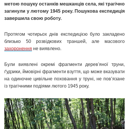
метою пошуку останків мешканців села, які трагічно
загинули у лютому 1945 року. Пошукова експедиція
завершила свою роботу.
Протягом чотирьох днів експедицією було закладено
близько 50 розвідкових траншей, але масового
захоронення
не виявлено.
Були виявлені окремі фрагменти дерев'яної труни,
ґудзики, ймовірні фрагменти взуття, що може вказувати
на одиночне цивільне поховання у труні, не пов’язане
із трагічними подіями лютого 1945 року.