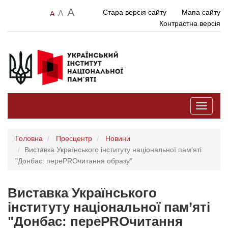
A
Стара версія сайту
Мапа сайту
A
A
Контрастна версія
Toggle
navigati
Головна
Пресцентр
Новини
Виставка Українського інституту національної пам’яті
"Донбас: переPROчитання образу"
Виставка Українського
інституту національної пам’яті
"Донбас: переPROчитання