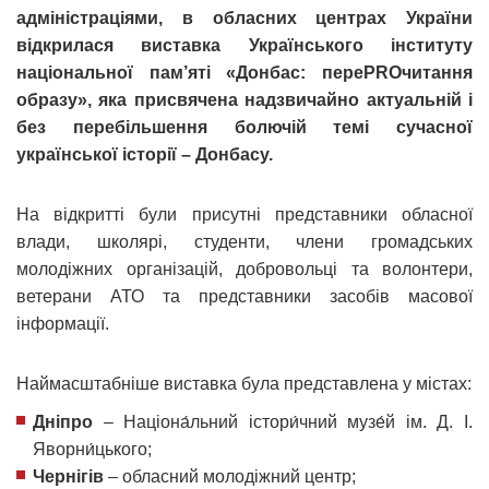
адміністраціями, в обласних центрах України
відкрилася виставка Українського інституту
національної пам’яті «Донбас: переPROчитання
образу», яка присвячена надзвичайно актуальній і
без перебільшення болючій темі сучасної
української історії – Донбасу.
На відкритті були присутні представники обласної
влади, школярі, студенти, члени громадських
молодіжних організацій, добровольці та волонтери,
ветерани АТО та представники засобів масової
інформації.
Наймасштабніше виставка була представлена у містах:
Дніпро
– Націона́льний істори́чний музе́й ім. Д. І.
Яворни́цького;
Чернігів
– обласний молодіжний центр;