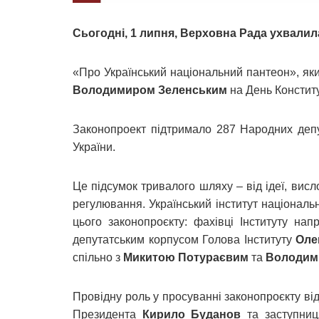
Сьогодні, 1 липня, Верховна Рада ухвалил
«Про Український національний пантеон», я
Володимиром Зеленським
на День Конститу
Законопроект підтримало 287 Народних депу
України.
Це підсумок тривалого шляху – від ідеї, висл
регулювання. Український інститут національ
цього законопроєкту: фахівці Інституту на
депутатським корпусом Голова Інституту
Оле
спільно з
Микитою Потураєвим
та
Володим
Провідну роль у просуванні законопроєкту ві
Президента
Кирило Буданов
та заступниц