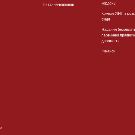
кордону
Питання-відповіді
Комісія УІНП з роз
скарг
Надання безоплат
первинної правнич
допомогти
Фінанси
ua