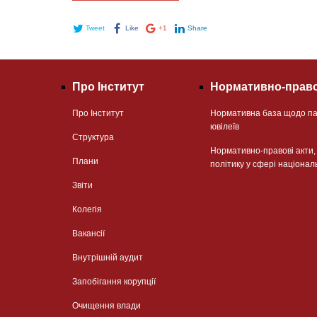
Tweet
Like
+1
Share
Про Інститут
Нормативно-право
Про Інститут
Нормативна база щодо па
ювілеїв
Структура
Нормативно-правові акти
Плани
політику у сфері націонал
Звіти
Колегія
Вакансії
Внутрішній аудит
Запобігання корупції
Очищення влади