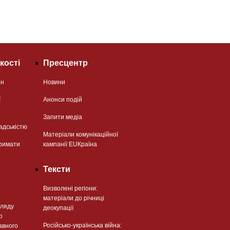
кості
Пресцентр
ян
Новини
ї
Анонси подій
Запити медіа
адськістю
Матеріали комунікаційної
римати
кампанії EUКраїна
Тексти
Визволені регіони:
матеріали до річниці
гляду
деокупації
о
Російсько-українська війна:
авного