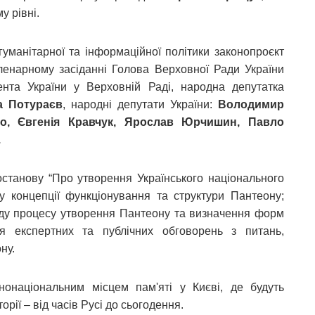
у рівні.
гуманітарної та інформаційної політики законопроєкт
ленарному засіданні Голова Верховної Ради України
нта України у Верховній Раді, народна депутатка
 Потураєв
, народні депутати України:
Володимир
ко, Євгенія Кравчук, Ярослав Юрчишин, Павло
.
останову “Про утворення Українського національного
у концепції функціонування та структури Пантеону;
ду процесу утворення Пантеону та визначення форм
ня експертних та публічних обговорень з питань,
ну.
онаціональним місцем пам'яті у Києві, де будуть
орії – від часів Русі до сьогодення.