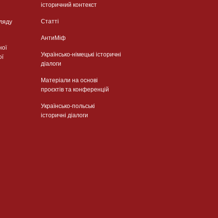
історичний контекст
Статті
гляду
АнтиМіф
ної
Українсько-німецькі історичні
ої
діалоги
Матеріали на основі
проєктів та конференцій
Українсько-польські
історичні діалоги