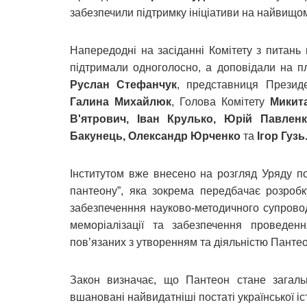
забезпечили підтримку ініціативи на найвищом
Напередодні на засіданні Комітету з питань 
підтримали одноголосно, а доповідали на п
Руслан Стефанчук
, представниця Президе
Галина Михайлюк
, Голова Комітету
Микита
В'ятрович, Іван Крулько, Юрій Павлен
Бакунець, Олександр Юрченко
та
Ігор Гузь
Інститутом вже внесено на розгляд Уряду п
пантеону”, яка зокрема передбачає розробк
забезпеченння науково-методичного супрово
меморіалізації та забезпечення проведен
пов’язаних з утворенням та діяльністю Пантео
Закон визначає, що Пантеон стане загальн
вшановані найвидатніші постаті української іст