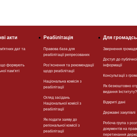
ві акти
Реабілітація
Для громадсь
м'ятних дат та
Правова база для
Звернення громад
реабілітації репресованих
Доступ до публічно
, що формують
Розʼяснення та рекомендації
інформації
ьної памʼяті
щодо реабілітації
Консультації з гром
Національна комісія з
Як безкоштовно от
реабілітації
видання Інституту?
Огляд засідань
Відкриті дані
Національної комісії з
реабілітації
Державні закупівлі
Як подати заяву до
Робоча група з роз
регіональної комісії з
документів на прав
реабілітації
перетинання держ