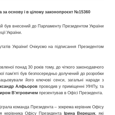
а за основу і в цілому законопроєкт №15360
кий був внесений до Парламенту Президентом України
ції України.
татів України! Очікуємо на підписання Президентом
овленої понад 30 років тому, до чіткого законодавчого
ної пам'яті був безпосередньо долучений до розробки
працьовували його ключові сенси, загальні наради з
ксандр Алфьоров
проводив у приміщенні УІНПу, та
иром В'ятровичем
презентував в Офісі Президента.
діграла команда Президента – зокрема керівник Офісу
я керівника Офісу Президента
Ірина Верещук
, які