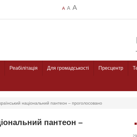
A
A
A
Реабілітація
Для громадськості
Пресцентр
Т
країнський національний пантеон – проголосовано
ціональний пантеон –
29