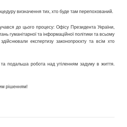
цедуру визначення тих, хто буде там перепохований.
лучався до цього процесу: Офісу Президента України,
тань гуманітарної та інформаційної політики та всьому
і здійснювали експертизу законопроєкту та всім хто
та подальша робота над утіленням задуму в життя.
им рішенням!