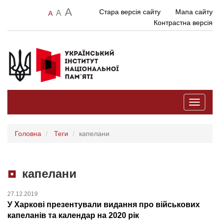
A
Стара версія сайту
Мапа сайту
A
A
Контрастна версія
Toggle
navigati
Головна
Теги
капелани
капелани
27.12.2019
У Харкові презентували видання про військових
капеланів та календар на 2020 рік