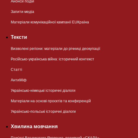
Анонси подій
Запити медіа
Матеріали комунікаційної кампанії EUКраїна
Тексти
Визволені регіони: матеріали до річниці деокупації
Російсько-українська війна: історичний контекст
Статті
АнтиМіф
Українсько-німецькі історичні діалоги
Матеріали на основі проєктів та конференцій
Українсько-польські історичні діалоги
Хвилина мовчання
Пам’яті Владислава Яковенка, позивний «СКАЛА»