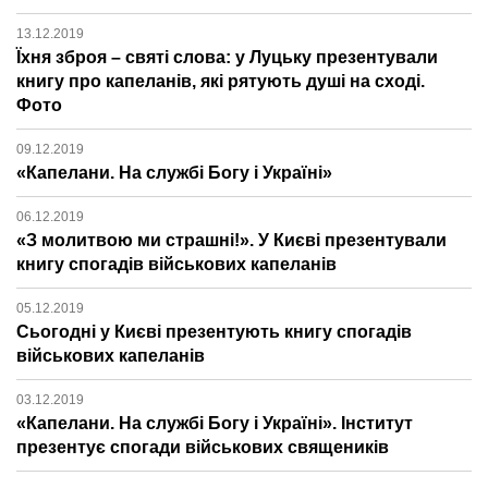
13.12.2019
Їхня зброя – святі слова: у Луцьку презентували
книгу про капеланів, які рятують душі на сході.
Фото
09.12.2019
«Капелани. На службі Богу і Україні»
06.12.2019
«З молитвою ми страшні!». У Києві презентували
книгу спогадів військових капеланів
05.12.2019
Сьогодні у Києві презентують книгу спогадів
військових капеланів
03.12.2019
«Капелани. На службі Богу і Україні». Інститут
презентує спогади військових священиків