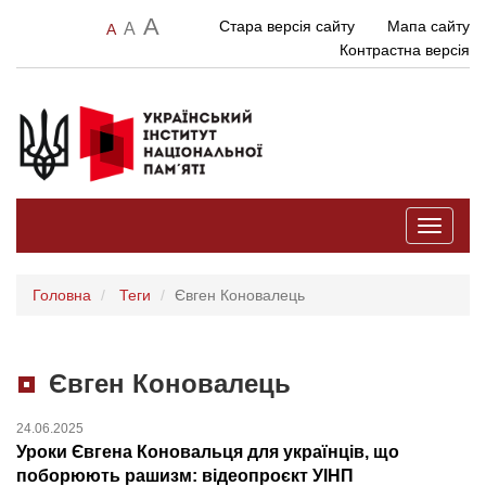
A
Стара версія сайту
Мапа сайту
A
A
Контрастна версія
Toggle
navigati
Головна
Теги
Євген Коновалець
Євген Коновалець
24.06.2025
Уроки Євгена Коновальця для українців, що
поборюють рашизм: відеопроєкт УІНП