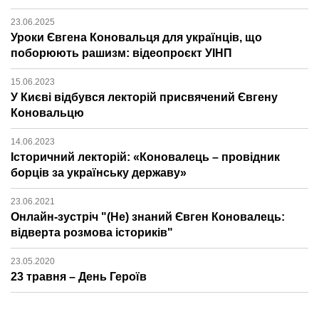
23.06.2025
Уроки Євгена Коновальця для українців, що
поборюють рашизм: відеопроєкт УІНП
15.06.2023
У Києві відбувся лекторій присвячений Євгену
Коновальцю
14.06.2023
Історичний лекторій: «Коновалець – провідник
борців за українську державу»
23.06.2021
Онлайн-зустріч "(Не) знаний Євген Коновалець:
відверта розмова істориків"
23.05.2020
23 травня – День Героїв