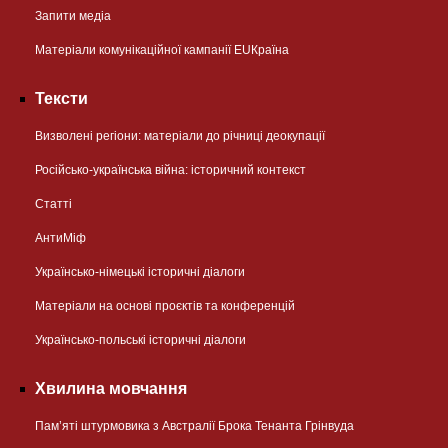
Запити медіа
Матеріали комунікаційної кампанії EUКраїна
Тексти
Визволені регіони: матеріали до річниці деокупації
Російсько-українська війна: історичний контекст
Статті
АнтиМіф
Українсько-німецькі історичні діалоги
Матеріали на основі проєктів та конференцій
Українсько-польські історичні діалоги
Хвилина мовчання
Пам’яті штурмовика з Австралії Брока Тенанта Грінвуда