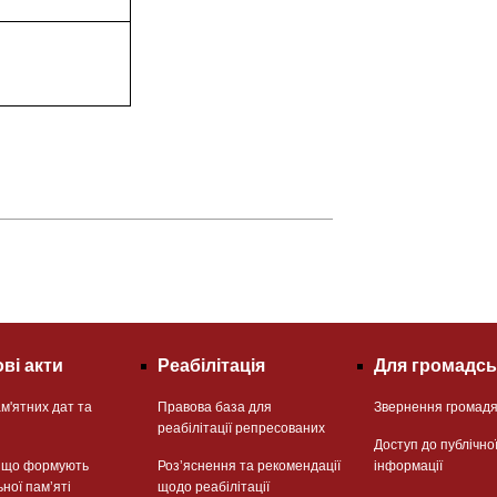
ві акти
Реабілітація
Для громадсь
м'ятних дат та
Правова база для
Звернення громад
реабілітації репресованих
Доступ до публічно
, що формують
Розʼяснення та рекомендації
інформації
ьної памʼяті
щодо реабілітації