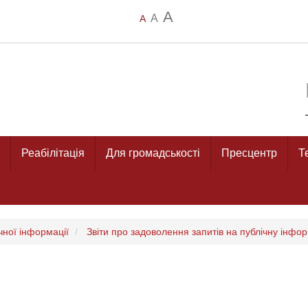
A
A
A
Реабілітація
Для громадськості
Пресцентр
Т
чної інформації
Звіти про задоволення запитів на публічну інфо