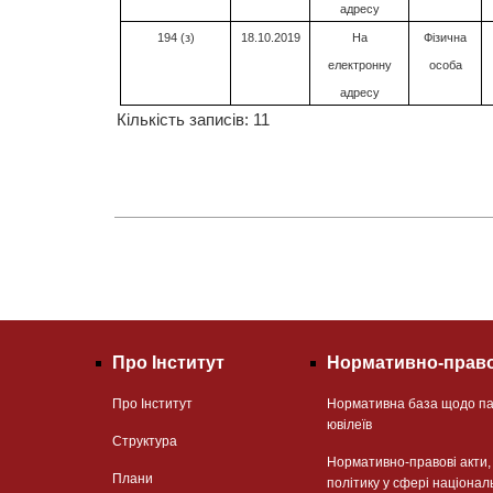
адресу
194 (з)
18.10.2019
На
Фізична
електронну
особа
адресу
Кількість записів: 11
Про Інститут
Нормативно-право
Про Інститут
Нормативна база щодо па
ювілеїв
Структура
Нормативно-правові акти
Плани
політику у сфері націонал