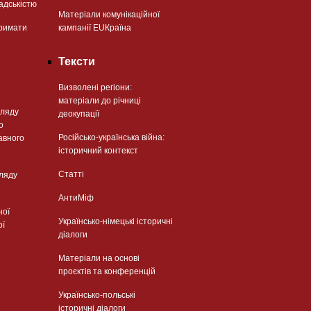
адськістю
Матеріали комунікаційної
римати
кампанії EUКраїна
Тексти
Визволені регіони:
матеріали до річниці
гляду
деокупації
о
Російсько-українська війна:
авного
історичний контекст
Статті
гляду
АнтиМіф
ної
Українсько-німецькі історичні
ої
діалоги
Матеріали на основі
проєктів та конференцій
Українсько-польські
історичні діалоги