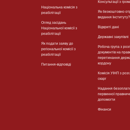
Консультації з гром
Національна комісія з
Як безкоштовно от
реабілітації
видання Інституту?
Огляд засідань
Відкриті дані
Національної комісії з
реабілітації
Державні закупівлі
Як подати заяву до
Робоча група з роз
регіональної комісії з
документів на прав
реабілітації
перетинання держ
кордону
Питання-відповіді
Комісія УІНП з роз
скарг
Надання безоплат
первинної правнич
допомогти
Фінанси