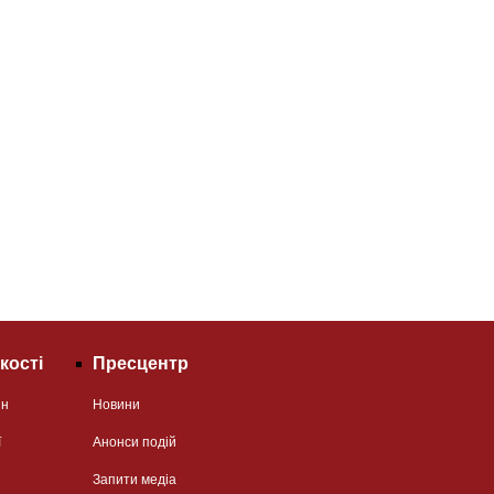
кості
Пресцентр
ян
Новини
ї
Анонси подій
Запити медіа