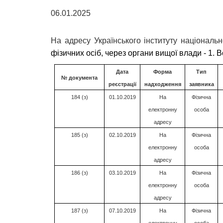
06.01.2025
На адресу Українського інституту національн
фізичних осіб, через органи вищої влади - 1. Вс
Дата
Форма
Тип
№ документа
реєстрації
надходження
заявника
184 (з)
01.10.2019
На
Фізична
електронну
особа
адресу
185 (з)
02.10.2019
На
Фізична
електронну
особа
адресу
186 (з)
03.10.2019
На
Фізична
електронну
особа
адресу
187 (з)
07.10.2019
На
Фізична
електронну
особа