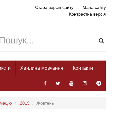
Стара версія сайту
Мапа сайту
Контрастна версія
ексти
Хвилина мовчання
Контакти
рмацію
2019
Жовтень