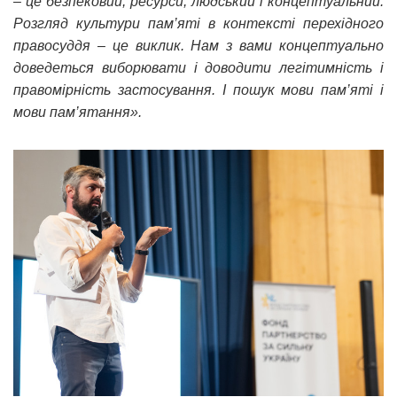
– це безпековий, ресурси, людський і концептуальний.
Розгляд культури пам’яті в контексті перехідного
правосуддя – це виклик. Нам з вами концептуально
доведеться виборювати і доводити легітимність і
правомірність застосування. І пошук мови пам’яті і
мови пам’ятання».