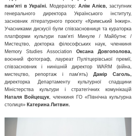
пам'яті в Україні.
Модератор:
Алім Алієв,
заступник
генерального директора Українського інституту,
засновник літературного проєкту «Кримський Інжир».
Учасниками дискусії були співзасновниця та кураторка
платформи культури пам'яті Минуле / Майбутнє /
Мистецтво, докторка філософських наук, членкиня
Memory Studies Association
Оксана Довгополова,
воєнний фотограф, лауреат Пулітцерівської премії,
співзасновник і нинішній директор WARM (війна,
мистецтво, репортаж і пам'ять)
Дамір Саголь,
директорка Департаменту культурної спадщини
Міністерства культури і стратегічних комунікацій
Наталя Войцещук
, членкиня ГО «Північна культурна
столиця»
Катерина Литвин.