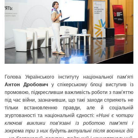
Голова Українського інституту національної пам’яті
Антон Дробович
у спікерському блоці виступив із
промовою, підкресливши важливість роботи з пам'яттю
під час війни, зазначивши, що такі заходи сприяють не
тільки встановленню правди, але й соціальній
згуртованості та національній єдності:
«Нині є чотири
ключові виклики пов’язані із роботою пам’яті і
зокрема три з них будуть актуальні після воєнних дій