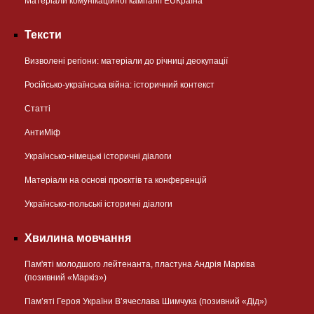
Матеріали комунікаційної кампанії EUКраїна
Тексти
Визволені регіони: матеріали до річниці деокупації
Російсько-українська війна: історичний контекст
Статті
АнтиМіф
Українсько-німецькі історичні діалоги
Матеріали на основі проєктів та конференцій
Українсько-польські історичні діалоги
Хвилина мовчання
Пам'яті молодшого лейтенанта, пластуна Андрія Марківа
(позивний «Маркіз»)
Пам’яті Героя України В’ячеслава Шимчука (позивний «Дід»)