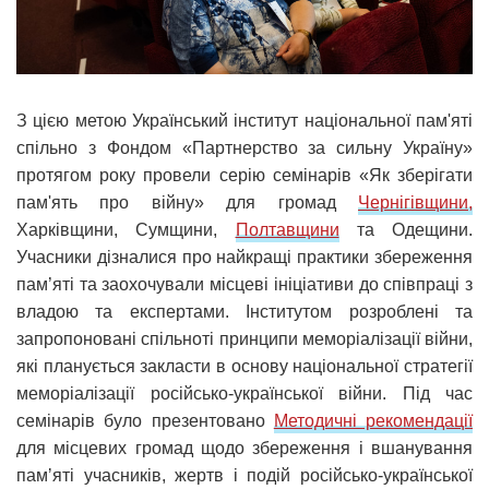
З цією метою Український інститут національної пам'яті
спільно з Фондом «Партнерство за сильну Україну»
протягом року провели серію семінарів «Як зберігати
пам'ять про війну» для громад
Чернігівщини,
Харківщини, Сумщини,
Полтавщини
та Одещини.
Учасники дізналися про найкращі практики збереження
пам’яті та заохочували місцеві ініціативи до співпраці з
владою та експертами. Інститутом розроблені та
запропоновані спільноті принципи меморіалізації війни,
які планується закласти в основу національної стратегії
меморіалізації російсько-української війни. Під час
семінарів було презентовано
Методичні рекомендації
для місцевих громад щодо збереження і вшанування
памʼяті учасників, жертв і подій російсько-української