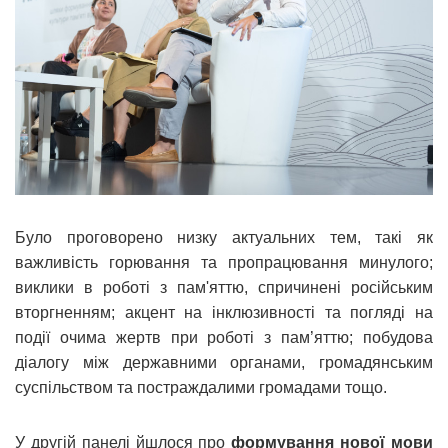
Було проговорено низку актуальних тем, такі як
важливість горювання та пропрацювання минулого;
виклики в роботі з пам'яттю, спричинені російським
вторгненням; акцент на інклюзивності та погляді на
події очима жертв при роботі з пам’яттю; побудова
діалогу між державними органами, громадянським
суспільством та постраждалими громадами тощо.
У другій панелі йшлося про
формування нової мови