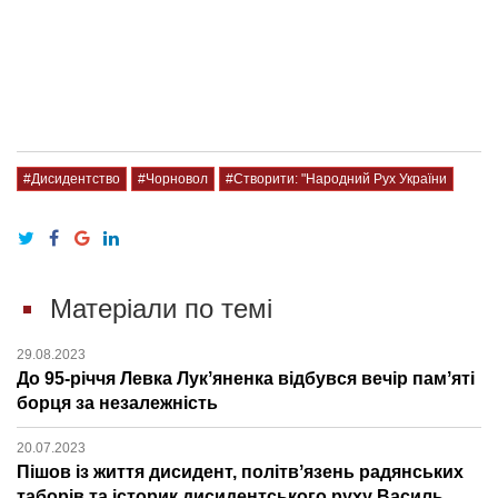
#Дисидентство
#Чорновол
#Створити: "Народний Рух України
Матеріали по темі
29.08.2023
До 95-річчя Левка Лукʼяненка відбувся вечір памʼяті
борця за незалежність
20.07.2023
Пішов із життя дисидент, політвʼязень радянських
таборів та історик дисидентського руху Василь