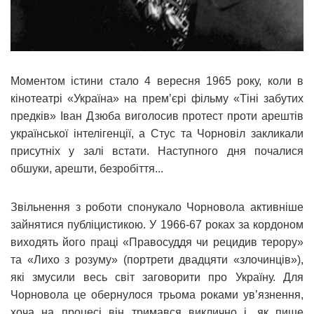
Моментом істини стало 4 вересня 1965 року, коли в
кінотеатрі «Україна» на прем’єрі фільму «Тіні забутих
предків» Іван Дзюба виголосив протест проти арештів
української інтелігенції, а Стус та Чорновіл закликали
присутніх у залі встати. Наступного дня почалися
обшуки, арешти, безробіття...
Звільнення з роботи спонукало Чорновола активніше
зайнятися публіцистикою. У 1966-67 роках за кордоном
виходять його праці «Правосуддя чи рецидив терору»
та «Лихо з розуму» (портрети двадцяти «злочинців»),
які змусили весь світ заговорити про Україну. Для
Чорновола це обернулося трьома роками ув’язнення,
хоча на процесі він тримався виклично і, як пише