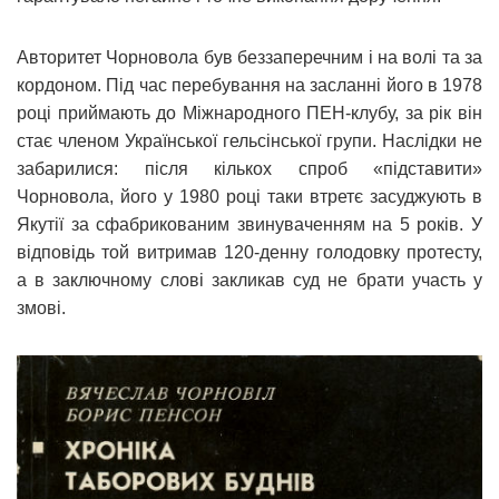
Авторитет Чорновола був беззаперечним і на волі та за
кордоном. Під час перебування на засланні його в 1978
році приймають до Міжнародного ПЕН-клубу, за рік він
стає членом Української гельсінської групи. Наслідки не
забарилися: після кількох спроб «підставити»
Чорновола, його у 1980 році таки втретє засуджують в
Якутії за сфабрикованим звинуваченням на 5 років. У
відповідь той витримав 120-денну голодовку протесту,
а в заключному слові закликав суд не брати участь у
змові.