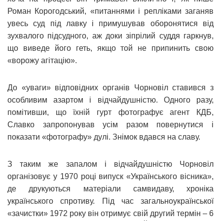
Роман Корогодський, «питаннями і репліками заганяв
увесь суд під лавку і примушував оборонятися від
зухвалого підсудного, аж доки зіпрілий суддя гаркнув,
що виведе його геть, якщо той не припинить свою
«ворожу агітацію».
До «уваги» відповідних органів Чорновіл ставився з
особливим азартом і відчайдушністю. Одного разу,
помітивши, що їхній гурт фотографує агент КДБ,
Славко запропонував усім разом повернутися і
показати «фотографу» дулі. Знімок вдався на славу.
З таким же запалом і відчайдушністю Чорновіл
організовує у 1970 році випуск «Українського вісника»,
де друкуються матеріали самвидаву, хроніка
українського спротиву. Під час загальноукраїнської
«зачистки» 1972 року він отримує свій другий термін – 6