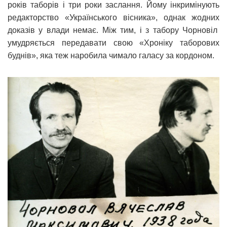
років таборів і три роки заслання. Йому інкримінують
редакторство «Українського вісника», однак жодних
доказів у влади немає. Між тим, і з табору Чорновіл
умудряється передавати свою «Хроніку таборових
буднів», яка теж наробила чимало галасу за кордоном.