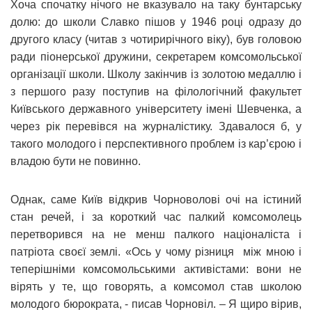
Хоча спочатку нічого не вказувало на таку бунтарську
долю: до школи Славко пішов у 1946 році одразу до
другого класу (читав з чотирирічного віку), був головою
ради піонерської дружини, секретарем комсомольської
організації школи. Школу закінчив із золотою медаллю і
з першого разу поступив на філологічний факультет
Київського державного університету імені Шевченка, а
через рік перевівся на журналістику. Здавалося б, у
такого молодого і перспективного проблем із кар’єрою і
владою бути не повинно.
Однак, саме Київ відкрив Чорноволові очі на істиний
стан речей, і за короткий час палкий комсомолець
перетворився на не менш палкого націоналіста і
патріота своєї землі. «Ось у чому різниця між мною і
теперішніми комсомольськими активістами: вони не
вірять у те, що говорять, а комсомол став школою
молодого бюрократа, - писав Чорновіл. – Я щиро вірив,