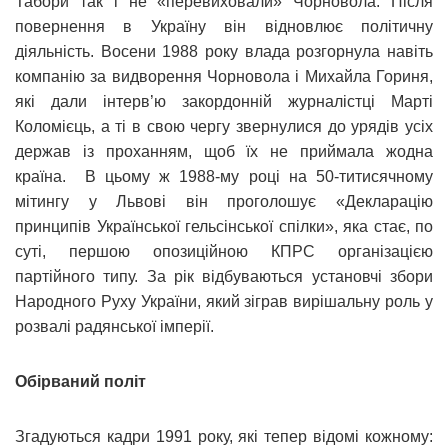
Табори так і не «перевиховали» Чорновола. Після
повернення в Україну він відновлює політичну
діяльність. Восени 1988 року влада розгорнула навіть
компанію за видворення Чорновола і Михайла Гориня,
які дали інтерв’ю закордонній журналістці Марті
Коломієць, а ті в свою чергу звернулися до урядів усіх
держав із проханням, щоб їх не приймала жодна
країна. В цьому ж 1988-му році на 50-титисячному
мітингу у Львові він проголошує «Декларацію
принципів Української гельсінської спілки», яка стає, по
суті, першою опозиційною КПРС організацією
партійного типу. За рік відбуваються установчі збори
Народного Руху України, який зіграв вирішальну роль у
розвалі радянської імперії.
Обірваний політ
Згадуються кадри 1991 року, які тепер відомі кожному: