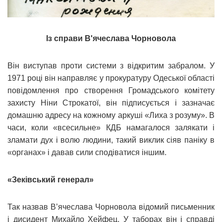
Із справи В'ячеслава Чорновола
Він виступав проти системи з відкритим забралом. У
1971 році він направляє у прокуратуру Одеської області
повідомлення про створення Громадського комітету
захисту Ніни Строкатої, він підписується і зазначає
домашню адресу на кожному аркуші «Лиха з розуму». В
часи, коли «всесильне» КДБ намагалося залякати і
зламати дух і волю людини, такий виклик сіяв паніку в
«органах» і давав сили сподіватися іншим.
«Зеківський генерал»
Так назвав В’ячеслава Чорновола відомий письменник
і дисидент Михайло Хейфец. У таборах він і справді