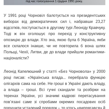
У 1991 році Чорновіл балотується на президентських
виборах від демократичних сил і, набравши 23,27
відсотків, поступається в другому турі Леоніду Кравчуку.
Тоді ж він оголошує про перехід у конструктивну
опозицію до влади. Хто зна, якою була б Україна, якби
все склалося інакше, чи не повторила б вона шлях
Польщі, Чехії, Литви, де до влади прийшли романтики-
націоналісти?
Леонід Капелюшний у статті «Без Чорновола» у 2000
році писав: «Українська влада... перебрала функцію
олігархів сама на себе. Не гроші в Україні дають владу,
а влада – гроші. Всі гучні скандали та розбірки на
теренах України, усі значимі кадрові перетасування
пов’язані саме зі спробами окремих посадових осіб
порушити усталений порядок – то хтось «випрягався» й