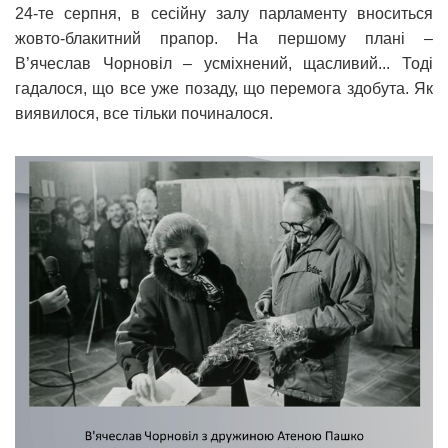
24-те серпня, в сесійну залу парламенту вноситься
жовто-блакитний прапор. На першому плані –
В’ячеслав Чорновіл – усміхнений, щасливий... Тоді
гадалося, що все уже позаду, що перемога здобута. Як
виявилося, все тільки починалося.