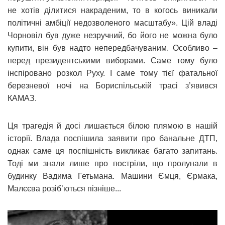
не хотів ділитися накраденим, то в когось виникали
політичні амбіції недозволеного масштабу». Цій владі
Чорновіл був дуже незручний, бо його не можна було
купити, він був надто непередбачуваним. Особливо –
перед президентськими виборами. Саме тому було
інспіровано розкол Руху. І саме тому тієї фатальної
березневої ночі на Бориспільській трасі з’явився
КАМАЗ.
Ця трагедія й досі лишається білою плямою в нашій
історії. Влада поспішила заявити про банальне ДТП,
однак саме ця поспішність викликає багато запитань.
Тоді ми знали лише про постріли, що пролунали в
будинку Вадима Гетьмана. Машини Ємця, Єрмака,
Малєєва розіб’ються пізніше...