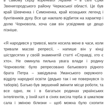
в самому серці кореневої України – в селі Єрки
Звенигородського району Черкаської області. Це був
край Шевченка і Симоненка, край козацьких легенд і
бунтівників духу. Все це наклало відбиток на характер і
долю Чорновола, хоча сам він усвідомив це дещо
пізніше.
«Я народився у тривозі, мати носила мене в часи, коли
тривали масові репресії, - напише він у кінці
шістдесятих у своїй знаменитій статті «Справді, хто є
хто». Не оминула пильна увага влади і родину
Чорноволів: було репресовано батькового рідного
брата Петра – завідувача Уманського окружного
відділу народної освіти (дядько так і не повернувся із
таборів). Батько був змушений змінити місце роботи, та
все одно, як і в багатьох родинах українських
інтелігентів, у їхній хаті в сінях висіла торба зі шматком
сала і зміною білизни – щоб можна було схопити