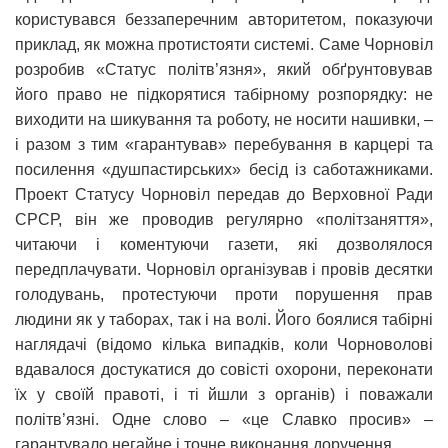
користувався беззаперечним авторитетом, показуючи
приклад, як можна протистояти системі. Саме Чорновіл
розробив «Статус політв’язня», який обґрунтовував
його право не підкорятися табірному розпорядку: не
виходити на шикування та роботу, не носити нашивки, –
і разом з тим «гарантував» перебування в карцері та
посилення «душпастирських» бесід із саботажниками.
Проект Статусу Чорновіл передав до Верховної Ради
СРСР, він же проводив регулярно «політзаняття»,
читаючи і коментуючи газети, які дозволялося
передплачувати. Чорновіл організував і провів десятки
голодувань, протестуючи проти порушення прав
людини як у таборах, так і на волі. Його боялися табірні
наглядачі (відомо кілька випадків, коли Чорноволові
вдавалося достукатися до совісті охорони, переконати
їх у своїй правоті, і ті йшли з органів) і поважали
політв’язні. Одне слово – «це Славко просив» –
гарантувало негайне і точне виконання доручення.