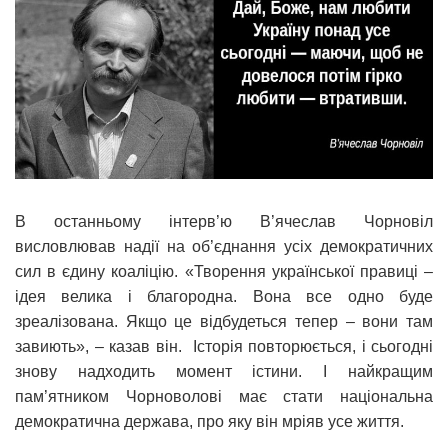
В останньому інтерв’ю В’ячеслав Чорновіл
висловлював надії на об’єднання усіх демократичних
сил в єдину коаліцію. «Творення української правиці –
ідея велика і благородна. Вона все одно буде
зреалізована. Якщо це відбудеться тепер – вони там
завиють», – казав він. Історія повторюється, і сьогодні
знову надходить момент істини. І найкращим
пам’ятником Чорноволові має стати національна
демократична держава, про яку він мріяв усе життя.