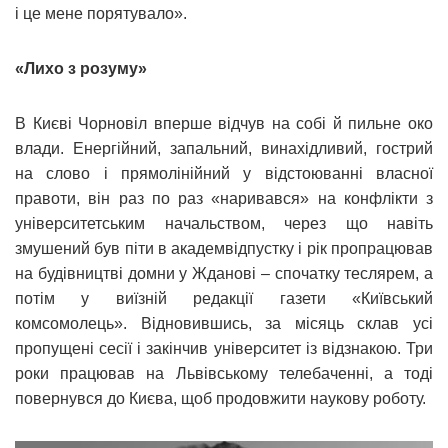
і це мене порятувало».
«Лихо з розуму»
В Києві Чорновіл вперше відчув на собі й пильне око
влади. Енергійний, запальний, винахідливий, гострий
на слово і прямолінійний у відстоюванні власної
правоти, він раз по раз «наривався» на конфлікти з
університетським начальством, через що навіть
змушений був піти в академвідпустку і рік пропрацював
на будівництві домни у Жданові – спочатку теслярем, а
потім у виїзній редакції газети «Київський
комсомолець». Відновившись, за місяць склав усі
пропущені сесії і закінчив університет із відзнакою. Три
роки працював на Львівському телебаченні, а тоді
повернувся до Києва, щоб продовжити наукову роботу.