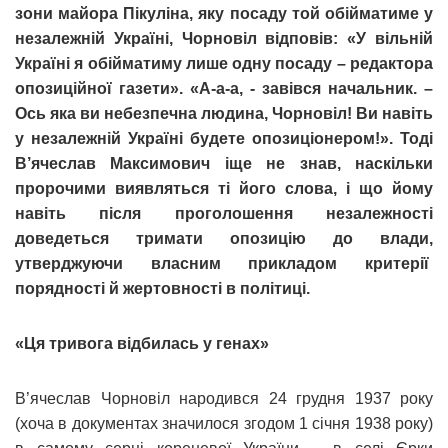
зони майора Пікуліна, яку посаду той обійматиме у
незалежній Україні, Чорновіл відповів: «У вільній
Україні я обійматиму лише одну посаду – редактора
опозиційної газети». «А-а-а, - завівся начальник. –
Ось яка ви небезпечна людина, Чорновіл! Ви навіть
у незалежній Україні будете опозиціонером!». Тоді
В’ячеслав Максимович іще не знав, наскільки
пророчими виявляться ті його слова, і що йому
навіть після проголошення незалежності
доведеться тримати опозицію до влади,
утверджуючи власним прикладом критерії
порядності й жертовності в політиці.
«Ця тривога відбилась у генах»
В’ячеслав Чорновіл народився 24 грудня 1937 року
(хоча в документах значилося згодом 1 січня 1938 року)