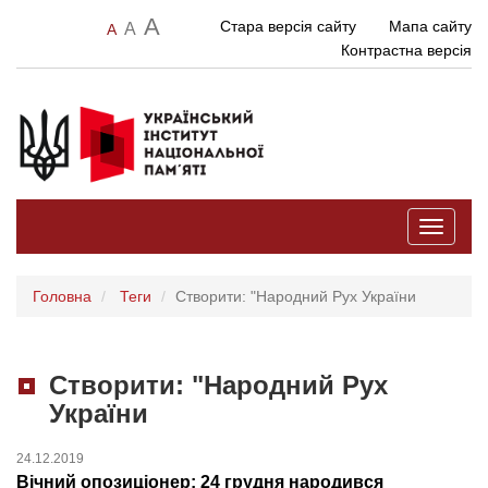
A
Стара версія сайту
Мапа сайту
A
A
Контрастна версія
Toggle
navigati
Головна
Теги
Створити: "Народний Рух України
Створити: "Народний Рух
України
24.12.2019
Вічний опозиціонер: 24 грудня народився