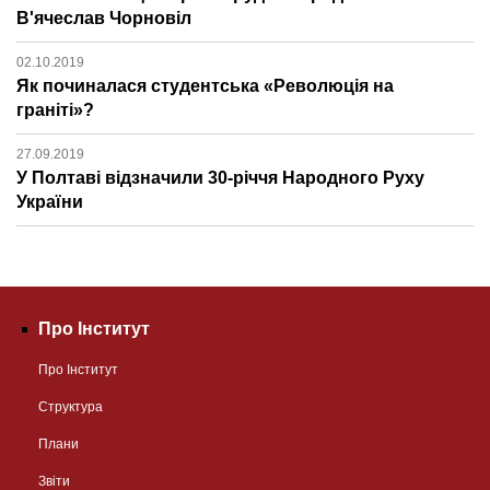
В'ячеслав Чорновіл
02.10.2019
Як починалася студентська «Революція на
граніті»?
27.09.2019
У Полтаві відзначили 30-річчя Народного Руху
України
Про Інститут
Про Інститут
Структура
Плани
Звіти