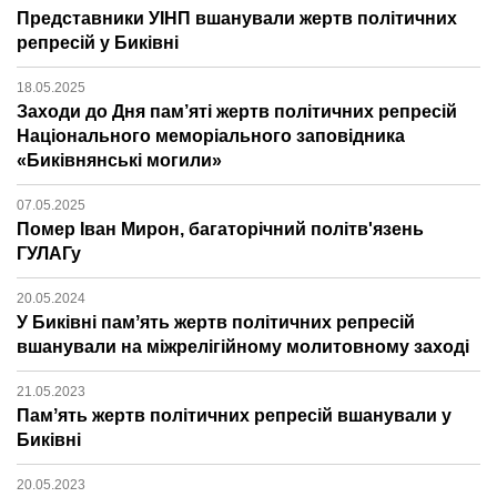
Представники УІНП вшанували жертв політичних
репресій у Биківні
18.05.2025
Заходи до Дня пам’яті жертв політичних репресій
Національного меморіального заповідника
«Биківнянські могили»
07.05.2025
Помер Іван Мирон, багаторічний політв'язень
ГУЛАГу
20.05.2024
У Биківні памʼять жертв політичних репресій
вшанували на міжрелігійному молитовному заході
21.05.2023
Памʼять жертв політичних репресій вшанували у
Биківні
20.05.2023