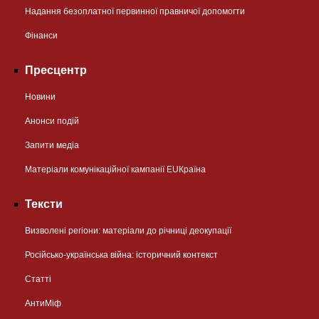
Надання безоплатної первинної правничої допомогти
Фінанси
Пресцентр
Новини
Анонси подій
Запити медіа
Матеріали комунікаційної кампанії EUКраїна
Тексти
Визволені регіони: матеріали до річниці деокупації
Російсько-українська війна: історичний контекст
Статті
АнтиМіф