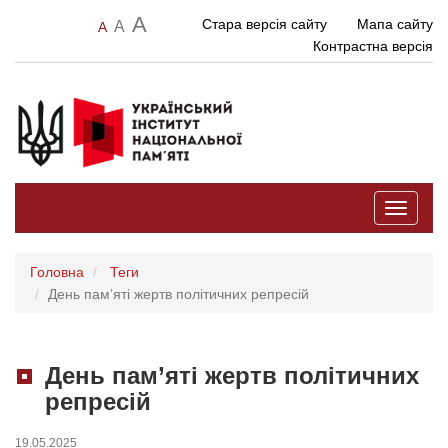
A
Стара версія сайту
Мапа сайту
A
A
Контрастна версія
Toggle
navigati
Головна
Теги
День пам’яті жертв політичних репресій
День пам’яті жертв політичних
репресій
19.05.2025