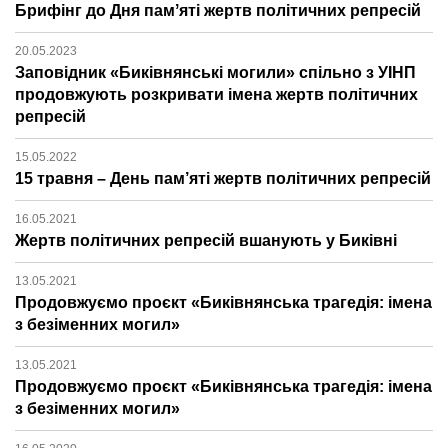
Брифінг до Дня памʼяті жертв політичних репресій
20.05.2023
Заповідник «Биківнянські могили» спільно з УІНП
продовжують розкривати імена жертв політичних
репресій
15.05.2022
15 травня – День пам’яті жертв політичних репресій
16.05.2021
Жертв політичних репресій вшанують у Биківні
13.05.2021
Продовжуємо проєкт «Биківнянська трагедія: імена
з безіменних могил»
13.05.2021
Продовжуємо проєкт «Биківнянська трагедія: імена
з безіменних могил»