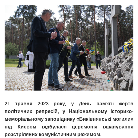
21 травня 2023 року, у День памʼяті жертв
політичних репресій, у Національному історико-
меморіальному заповіднику «Биківнянські могили»
під Києвом відбулася церемонія вшанування
розстріляних комуністичним режимом.