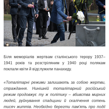
Біля меморіалів жертвам сталінського терору 1937–
1941 років та розстріляним у 1940 році полякам
поклали квіти й відслужили панахиду.
«Тоталітарні режими залишають за собою жертви,
страждання. Нинішній тоталітарний російський
режим продовжує ту ж політику – вбивства мирних
людей, руйнування спадщини й скалічення сотень
тисяч життів. Необхідно берегти пам'ять про події