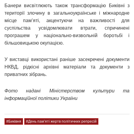
Банери висвітлюють також трансформацію Биківні з
території злочину в загальноукраїнське і міжнародне
місце пам’яті, акцентуючи на важливості для
суспільства усвідомлювати втрати, спричинені
програшем у національно-визвольній боротьбі і
більшовицькою окупацією.
У виставці використані раніше засекречені документи
НКВД, рідкісні архівні матеріали та документи з
приватних зібрань.
Фото надані Міністерством культури та
інформаційної політики України
#Биківня
#День пам’яті жертв політичних репресій