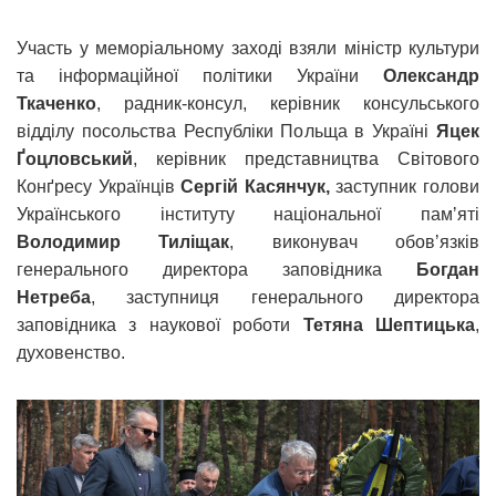
Участь у меморіальному заході взяли міністр культури
та інформаційної політики України
Олександр
Ткаченко
, радник-консул, керівник консульського
відділу посольства Республіки Польща в Україні
Яцек
Ґоцловський
, керівник представництва Світового
Конґресу Українців
Сергій Касянчук,
заступник голови
Українського інституту національної памʼяті
Володимир Тиліщак
, виконувач обовʼязків
генерального директора заповідника
Богдан
Нетреба
, заступниця генерального директора
заповідника з наукової роботи
Тетяна Шептицька
,
духовенство.