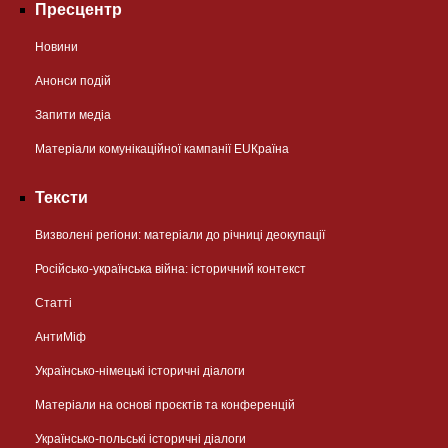
Пресцентр
Новини
Анонси подій
Запити медіа
Матеріали комунікаційної кампанії EUКраїна
Тексти
Визволені регіони: матеріали до річниці деокупації
Російсько-українська війна: історичний контекст
Статті
АнтиМіф
Українсько-німецькі історичні діалоги
Матеріали на основі проєктів та конференцій
Українсько-польські історичні діалоги