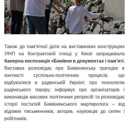
Також до памʼятної дати на виставкових конструкціях
УІНП на Контрактовій площі у Києві запрацювала
банерна експозиція «Биківня в документах і пам’яті.
Виставка розповідає про Биківнянську трагедію в
контексті суспільно-політичних процесів, що
відбувалися в радянській Україні; про технологію
радянського терору; інформує про організаторів і
виконавців масових політичних репресій та розповідає
історії постатей Биківнянського мартиролога – від
відомих письменників, акторів, науковців до селян і
робітників.