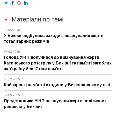
Матеріали по темі
17.05.2026
У Биківні відбулись заходи з вшанування жертв
тоталітарних режимів
05.03.2026
Голова УІНП долучився до вшанування жертв
Катинського розстрілу у Биківні та пам'яті загиблих
за Україну біля Стіни пам’яті
03.12.2025
Кобзарські пам’ятні сходини у Биківнянському лісі
19.05.2025
Представники УІНП вшанували жертв політичних
репресій у Биківні