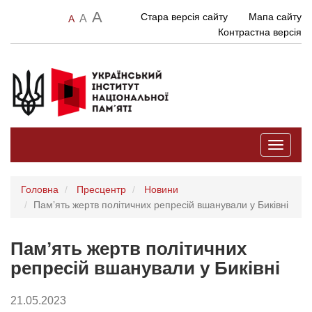
A
Стара версія сайту
Мапа сайту
A
A
Контрастна версія
Toggle
navigati
Головна
Пресцентр
Новини
Памʼять жертв політичних репресій вшанували у Биківні
Памʼять жертв політичних
репресій вшанували у Биківні
21.05.2023