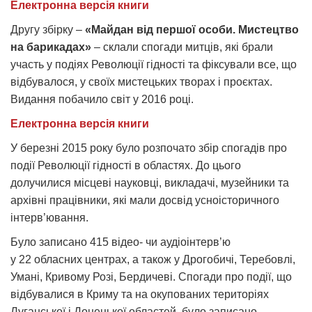
Електронна версія книги
Другу збірку –
«Майдан від першої особи. Мистецтво
на барикадах»
– склали спогади митців, які брали
участь у подіях Революції гідності та фіксували все, що
відбувалося, у своїх мистецьких творах і проєктах.
Видання побачило світ у 2016 році.
Електронна версія книги
У березні 2015 року було розпочато збір спогадів про
події Революції гідності в областях. До цього
долучилися місцеві науковці, викладачі, музейники та
архівні працівники, які мали досвід усноісторичного
інтерв’ювання.
Було записано 415 відео- чи аудіоінтерв’ю
у 22 обласних центрах, а також у Дрогобичі, Теребовлі,
Умані, Кривому Розі, Бердичеві. Спогади про події, що
відбувалися в Криму та на окупованих територіях
Луганської і Донецької областей, було записано