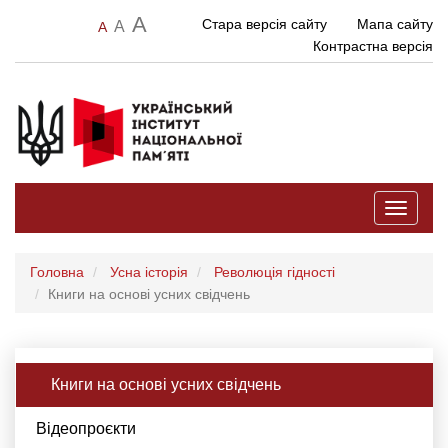
A
Стара версія сайту
Мапа сайту
A
A
Контрастна версія
Toggle
navigati
Головна
Усна історія
Революція гідності
Книги на основі усних свідчень
Книги на основі усних свідчень
Відеопроєкти