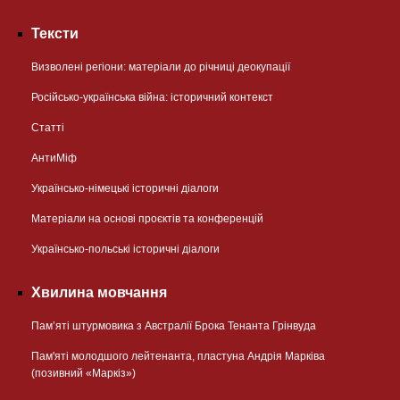
Тексти
Визволені регіони: матеріали до річниці деокупації
Російсько-українська війна: історичний контекст
Статті
АнтиМіф
Українсько-німецькі історичні діалоги
Матеріали на основі проєктів та конференцій
Українсько-польські історичні діалоги
Хвилина мовчання
Пам’яті штурмовика з Австралії Брока Тенанта Грінвуда
Пам'яті молодшого лейтенанта, пластуна Андрія Марківа
(позивний «Маркіз»)