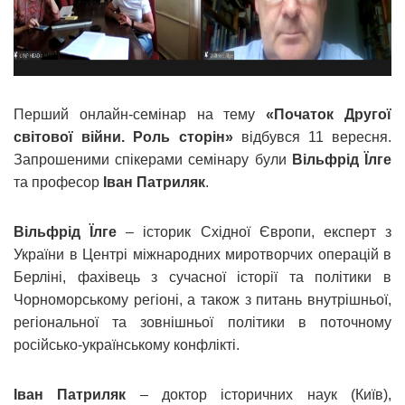
Перший онлайн-семінар на тему
«Початок Другої
світової війни. Роль сторін»
відбувся 11 вересня.
Запрошеними спікерами семінару були
Вільфрід Їлге
та професор
Іван Патриляк
.
Вільфрід Їлге
– історик Східної Європи, експерт з
України в Центрі міжнародних миротворчих операцій в
Берліні, фахівець з сучасної історії та політики в
Чорноморському регіоні, а також з питань внутрішньої,
регіональної та зовнішньої політики в поточному
російсько-українському конфлікті.
Іван Патриляк
– доктор історичних наук (Київ),