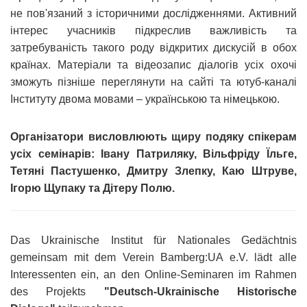
не пов'язаний з історичними дослідженнями. Активний
інтерес учасників підкреслив важливість та
затребуваність такого роду відкритих дискусій в обох
країнах. Матеріали та відеозапис діалогів усіх охочі
зможуть пізніше переглянути на сайті та ютуб-каналі
Інституту двома мовами – українською та німецькою.
Організатори висловлюють щиру подяку спікерам
усіх семінарів: Івану Патриляку, Вільфріду Їльге,
Тетяні Пастушенко, Дмитру Злепку, Каю Штруве,
Ігорю Щупаку та Дітеру Полю.
Das Ukrainische Institut für Nationales Gedächtnis
gemeinsam mit dem Verein Bamberg:UA e.V. lädt alle
Interessenten ein, an den Online-Seminaren im Rahmen
des Projekts
"Deutsch-Ukrainische Historische