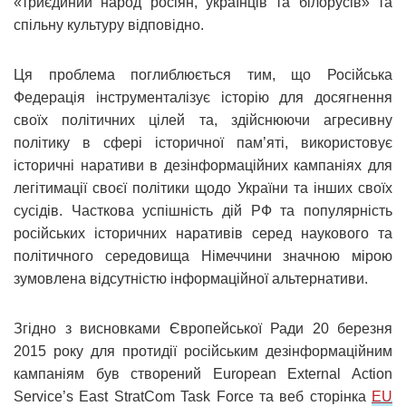
«триєдиний народ росіян, українців та білорусів» та
спільну культуру відповідно.
Ця проблема поглиблюється тим, що Російська
Федерація інструменталізує історію для досягнення
своїх політичних цілей та, здійснюючи агресивну
політику в сфері історичної пам’яті, використовує
історичні наративи в дезінформаційних кампаніях для
легітимації своєї політики щодо України та інших своїх
сусідів. Часткова успішність дій РФ та популярність
російських історичних наративів серед наукового та
політичного середовища Німеччини значною мірою
зумовлена відсутністю інформаційної альтернативи.
Згідно з висновками Європейської Ради 20 березня
2015 року для протидії російським дезінформаційним
кампаніям був створений European External Action
Service’s East StratCom Task Force та веб сторінка
EU