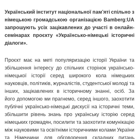
Український інститут національної пам’яті спільно з
німецькою громадською організацією Bamberg:UA
запрошують усіх зацікавлених до участі в онлайн-
семінарах проєкту «Українсько-німецькі історичні
діалоги».
Проєкт має на меті популяризацію історії України та
збільшення інтересу до спільних сторінок українсько-
німецької історії серед широкого кола німецьких
науковців, політиків, журналістів, студентської молоді та
інших, зацікавлених в історичному знанні, осіб. За
його допомогою ми прагнемо, серед іншого, заохотити
публічні українсько-німецькі дискусії на історичні теми,
збільшити рівень знань про українську історію серед
німецьких громадян, посилити та заохотити комунікацію
між науковими та освітніми історичними колами України
та Німеччини для обговорення складних питань