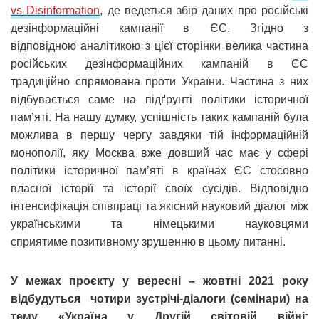
vs Disinformation
, де ведеться збір даних про російські
дезінформаційні кампанії в ЄС. Згідно з
відповідною аналітикою з цієї сторінки велика частина
російських дезінформаційних кампаній в ЄС
традиційно спрямована проти України. Частина з них
відбувається саме на підґрунті політики історичної
пам’яті. На нашу думку, успішність таких кампаній була
можлива в першу чергу завдяки тій інформаційній
монополії, яку Москва вже довший час має у сфері
політики історичної пам’яті в країнах ЄС стосовно
власної історії та історії своїх сусідів. Відповідно
інтенсифікація співпраці та якісний науковий діалог між
українськими та німецькими науковцями
сприятиме позитивному зрушенню в цьому питанні.
У межах проєкту у вересні – жовтні 2021 року
відбудуться чотири зустрічі-діалоги (семінари) на
тему «Україна у Другій світовій війні: