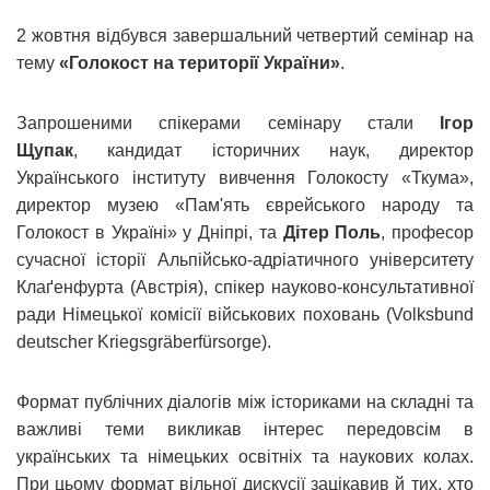
2 жовтня відбувся завершальний четвертий семінар на
тему
«Голокост на території України»
.
Запрошеними спікерами семінару стали
Ігор
Щупак
, кандидат історичних наук, директор
Українського інституту вивчення Голокосту «Ткума»,
директор музею «Пам'ять єврейського народу та
Голокост в Україні» у Дніпрі, та
Дітер Поль
, професор
сучасної історії Альпійсько-адріатичного університету
Клаґенфурта (Австрія), спікер науково-консультативної
ради Німецької комісії військових поховань (Volksbund
deutscher Kriegsgräberfürsorge).
Формат публічних діалогів між істориками на складні та
важливі теми викликав інтерес передовсім в
українських та німецьких освітніх та наукових колах.
При цьому формат вільної дискусії зацікавив й тих, хто