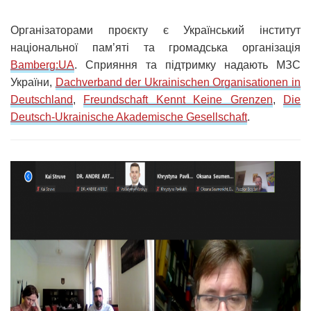
Організаторами проєкту є Український інститут
національної пам’яті та громадська організація
Bamberg:UA
. Сприяння та підтримку надають МЗС
України,
Dachverband der Ukrainischen Organisationen in
Deutschland
,
Freundschaft Kennt Keine Grenzen
,
Die
Deutsch-Ukrainische Akademische Gesellschaft
.